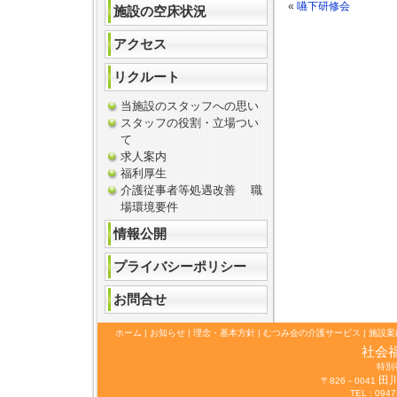
«
嚥下研修会
施設の空床状況
アクセス
リクルート
当施設のスタッフへの思い
スタッフの役割・立場つい
て
求人案内
福利厚生
介護従事者等処遇改善 職
場環境要件
情報公開
プライバシーポリシー
お問合せ
ホーム
|
お知らせ
|
理念・基本方針
|
むつみ会の介護サービス
|
施設案
社会
特別
田
〒826－0041
TEL : 0947