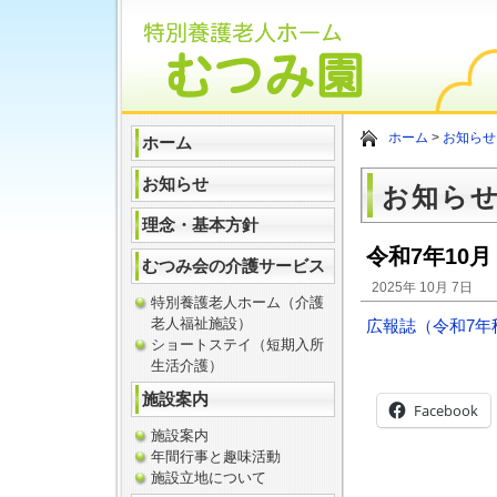
ホーム
>
お知らせ
ホーム
お知らせ
お知ら
理念・基本方針
令和7年10
むつみ会の介護サービス
2025年 10月 7日
特別養護老人ホーム（介護
老人福祉施設）
広報誌（令和7年
ショートステイ（短期入所
生活介護）
施設案内
Facebook
施設案内
年間行事と趣味活動
施設立地について