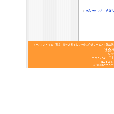
«
令和7年10月 広報
ホーム
|
お知らせ
|
理念・基本方針
|
むつみ会の介護サービス
|
施設案
社会
特別
田
〒826－0041
TEL : 0947
© 特別養護老人ホーム 