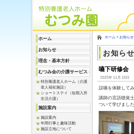
ホーム
>
お知らせ
ホーム
お知らせ
お知ら
理念・基本方針
嚥下研修会 Ｒ
むつみ会の介護サービス
2025年 11月 10日
特別養護老人ホーム（介護
老人福祉施設）
誤嚥を体験して
ショートステイ（短期入所
講師の言語聴覚
生活介護）
ついて学びまし
施設案内
施設案内
年間行事と趣味活動
施設立地について