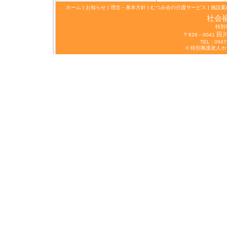
ホーム
|
お知らせ
|
理念・基本方針
|
むつみ会の介護サービス
|
施設案
社会
特別
田
〒826－0041
TEL : 0947
© 特別養護老人ホーム 