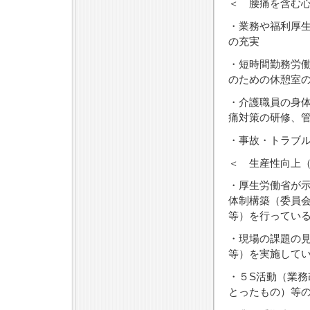
＜ 腰痛を含む
・業務や福利厚
の充実
・短時間勤務労
のための休憩室
・介護職員の身
痛対策の研修、
・事故・トラブ
＜ 生産性向上
・厚生労働省が
体制構築（委員
等）を行ってい
・現場の課題の
等）を実施して
・５S活動（業務
とったもの）等