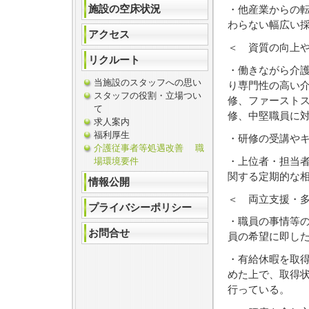
施設の空床状況
・他産業からの
わらない幅広い
アクセス
＜ 資質の向上
リクルート
・働きながら介
当施設のスタッフへの思い
り専門性の高い
スタッフの役割・立場つい
修、ファースト
て
修、中堅職員に
求人案内
福利厚生
・研修の受講や
介護従事者等処遇改善 職
・上位者・担当
場環境要件
関する定期的な
情報公開
＜ 両立支援・
プライバシーポリシー
・職員の事情等
お問合せ
員の希望に即し
・有給休暇を取
めた上で、取得
行っている。