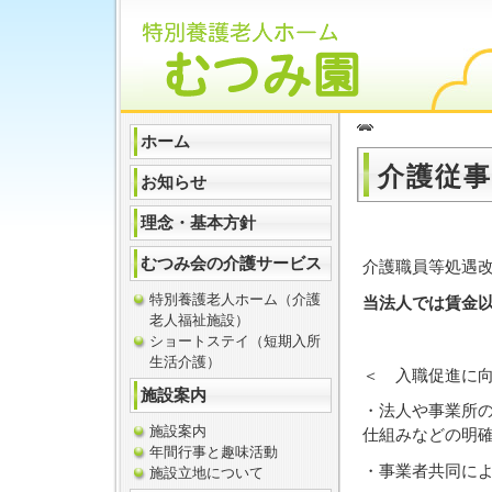
ホーム
介護従
お知らせ
理念・基本方針
むつみ会の介護サービス
介護職員等処遇
特別養護老人ホーム（介護
当法人では賃金
老人福祉施設）
ショートステイ（短期入所
生活介護）
＜ 入職促進に
施設案内
・法人や事業所
施設案内
仕組みなどの明
年間行事と趣味活動
・事業者共同に
施設立地について