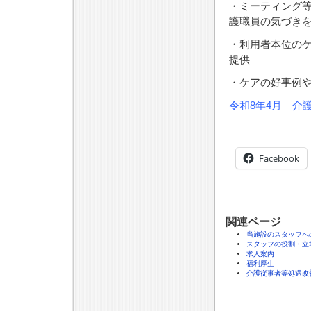
・ミーティング
護職員の気づき
・利用者本位の
提供
・ケアの好事例
令和8年4月 介
Facebook
関連ページ
当施設のスタッフへ
スタッフの役割・立
求人案内
福利厚生
介護従事者等処遇改