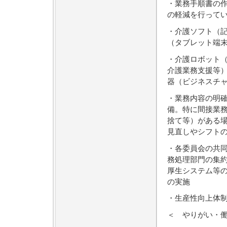
・業務手順書の
の軽減を行って
・介護ソフト（
（タブレット端
・介護ロボット
介護業務支援等）
器（ビジネスチ
・業務内容の明
備。特に間接業
捨て等）がある
見直しやシフト
・各委員会の共
務処理部門の集約
厚生システム等
の実施
・生産性向上体
＜ やりがい・