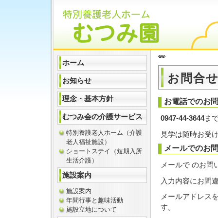
ホーム
お問合
お知らせ
理念・基本方針
お電話でのお
むつみ会の介護サービス
0947-44-3644
ま
特別養護老人ホーム（介護
見学は随時お受
老人福祉施設）
メールでのお
ショートステイ（短期入所
生活介護）
メールで のお問
施設案内
入力内容にお間
施設案内
メールアドレス
年間行事と趣味活動
す。
施設立地について