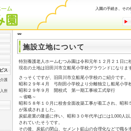
入園の手続き、その
施設立地について
特別養護老人ホームむつみ園は令和元年１２月２１日に
現在の土地は旧田川市立船尾小学校グラウンドになりま
ビス
さっそくですが、旧田川市立船尾小学校のご紹介です。
介護
昭和２９年４月 弓削田小学校より分離独立し船尾小学
昭和２９年９月 開校式 第一期工事竣工式挙行
入所
～省略～
昭和５８年１０月に校舎全面改築工事が着工され、昭和
が落成されました。
炭鉱産業の隆盛に伴い、昭和３０年代半ばには1,000人
されていたそうです。
その後、炭鉱の閉山、セメント鉱山の合理化などで職を