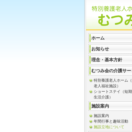
ホーム
お知らせ
理念・基本方針
むつみ会の介護サー
特別養護老人ホーム（
老人福祉施設）
ショートステイ（短期
生活介護）
施設案内
施設案内
年間行事と趣味活動
施設立地について