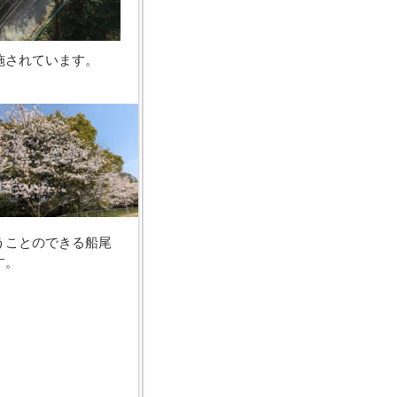
施されています。
うことのできる船尾
す。