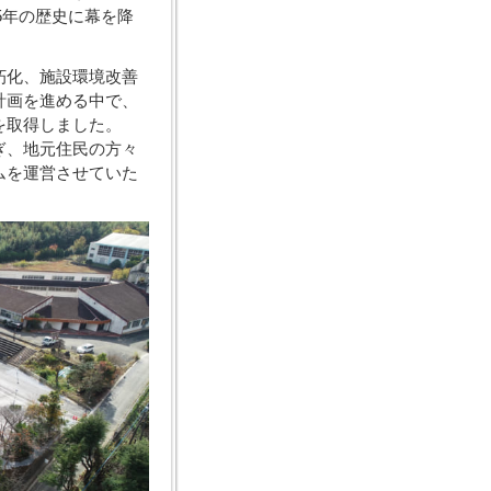
5年の歴史に幕を降
朽化、施設環境改善
計画を進める中で、
を取得しました。
ぎ、地元住民の方々
ムを運営させていた