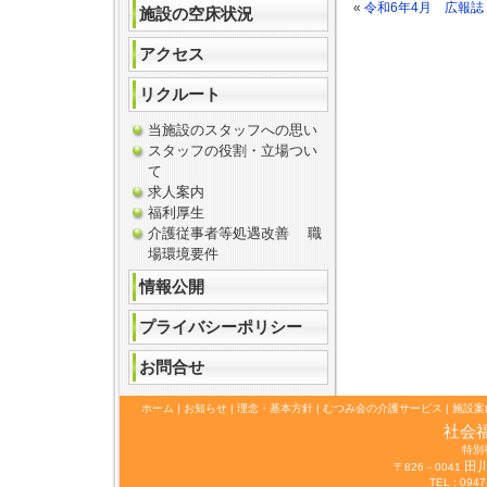
«
令和6年4月 広報誌
施設の空床状況
アクセス
リクルート
当施設のスタッフへの思い
スタッフの役割・立場つい
て
求人案内
福利厚生
介護従事者等処遇改善 職
場環境要件
情報公開
プライバシーポリシー
お問合せ
ホーム
|
お知らせ
|
理念・基本方針
|
むつみ会の介護サービス
|
施設案
社会
特別
田
〒826－0041
TEL : 0947