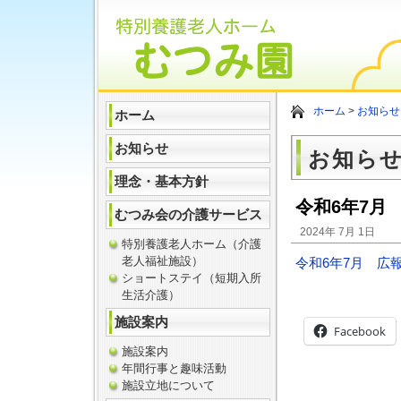
ホーム
>
お知らせ
ホーム
お知らせ
お知ら
理念・基本方針
令和6年7月
むつみ会の介護サービス
2024年 7月 1日
特別養護老人ホーム（介護
老人福祉施設）
令和6年7月 広
ショートステイ（短期入所
生活介護）
施設案内
Facebook
施設案内
年間行事と趣味活動
施設立地について