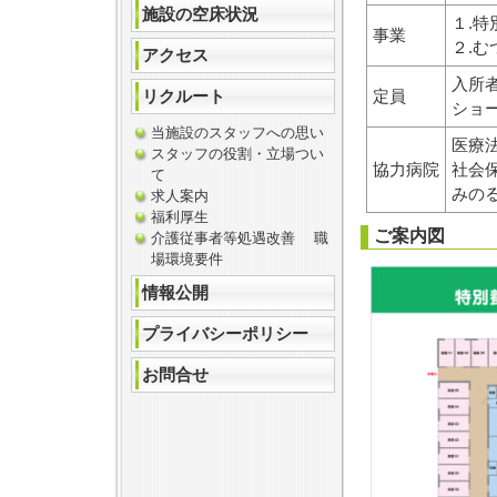
施設の空床状況
１.
事業
２.
アクセス
入所
定員
リクルート
ショ
当施設のスタッフへの思い
医療
スタッフの役割・立場つい
協力病院
社会
て
みの
求人案内
福利厚生
ご案内図
介護従事者等処遇改善 職
場環境要件
情報公開
プライバシーポリシー
お問合せ