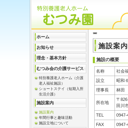
ホーム
施設案内
お知らせ
理念・基本方針
施設の概要
むつみ会の介護サービス
名称
社会
特別養護老人ホーム（介護
設立
昭和
老人福祉施設）
ショートステイ（短期入所
理事長
林田
生活介護）
〒826
所在地
施設案内
田川
施設案内
TEL
0947-
年間行事と趣味活動
施設立地について
FAX
0947-