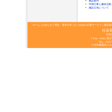
施設案内
年間行事と趣味活動
施設立地について
ホーム
|
お知らせ
|
理念・基本方針
|
むつみ会の介護サービス
|
施設案
社会
特別
田
〒826－0041
TEL : 0947
© 特別養護老人ホーム 