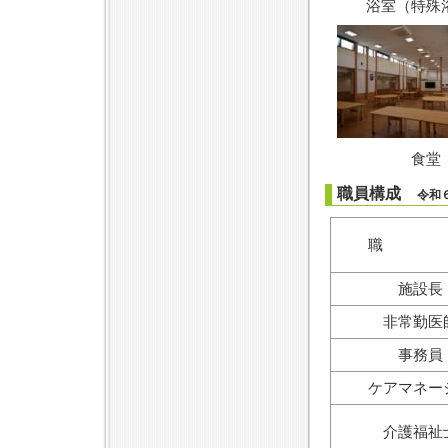
浴室（特殊
食堂
職員構成
令和
職 
施設長
非常勤医
事務員
ケアマネー
介護福祉