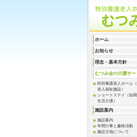
ホーム
お知らせ
理念・基本方針
むつみ会の介護サー
特別養護老人ホーム（
老人福祉施設）
ショートステイ（短期
生活介護）
施設案内
施設案内
年間行事と趣味活動
施設立地について