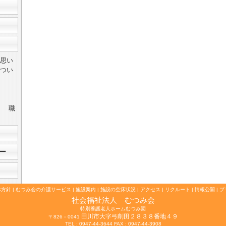
思い
つい
善 職
ー
本方針
|
むつみ会の介護サービス
|
施設案内
|
施設の空床状況
|
アクセス
|
リクルート
|
情報公開
|
プ
社会福祉法人 むつみ会
特別養護老人ホームむつみ園
田川市大字弓削田２８３８番地４９
〒826－0041
TEL : 0947-44-3644
FAX : 0947-44-3908