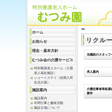
ホーム
リクル
お知らせ
理念・基本方針
当施設のスタッフ
むつみ会の介護サービス
特別養護老人ホーム（介護
求人案内
老人福祉施設）
ショートステイ（短期入所
生活介護）
介護従事者等処遇
施設案内
要件
施設案内
年間行事と趣味活動
施設立地について