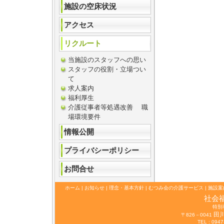
施設の空床状況
アクセス
リクルート
当施設のスタッフへの思い
スタッフの役割・立場つい
て
求人案内
福利厚生
介護従事者等処遇改善 職
場環境要件
情報公開
プライバシーポリシー
お問合せ
ホーム
|
お知らせ
|
理念・基本方針
|
むつみ会の介護サービス
|
施設案
社会
特別
田
〒826－0041
TEL : 0947